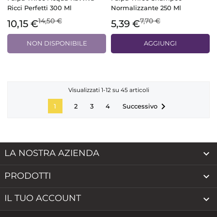
Ricci Perfetti 300 Ml
Normalizzante 250 Ml
14,50 €
7,70 €
10,15 €
5,39 €
NON DISPONIBILE
AGGIUNGI
Visualizzati 1-12 su 45 articoli

Successivo
1
2
3
4
LA NOSTRA AZIENDA

PRODOTTI

IL TUO ACCOUNT
