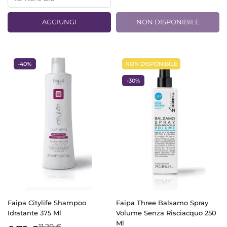
AGGIUNGI
NON DISPONIBILE
-40%
NON DISPONIBILE
-30%
Faipa Citylife Shampoo
Faipa Three Balsamo Spray
Idratante 375 Ml
Volume Senza Risciacquo 250
Ml
11,20 €