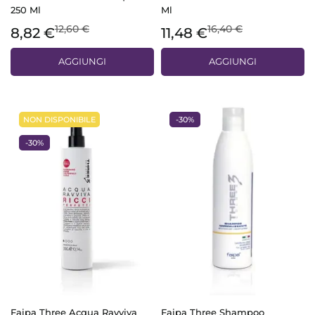
250 Ml
Ml
12,60 €
16,40 €
8,82 €
11,48 €
AGGIUNGI
AGGIUNGI
NON DISPONIBILE
-30%
-30%
Faipa Three Acqua Ravviva
Faipa Three Shampoo