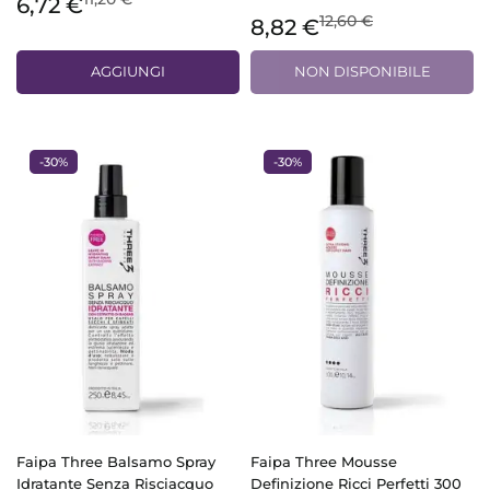
6,72 €
12,60 €
8,82 €
AGGIUNGI
NON DISPONIBILE
-30%
-30%
Faipa Three Balsamo Spray
Faipa Three Mousse
Idratante Senza Risciacquo
Definizione Ricci Perfetti 300