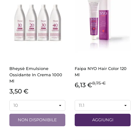
Bheysè Emulsione
Faipa NYO Hair Color 120
Ossidante In Crema 1000
Ml
Ml
8,75 €
6,13 €
3,50 €
NON DISPONIBILE
AGGIUNGI