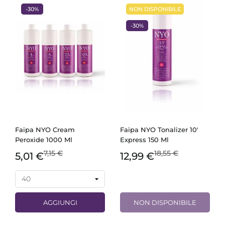
-30%
NON DISPONIBILE
-30%
Faipa NYO Cream
Faipa NYO Tonalizer 10'
Peroxide 1000 Ml
Express 150 Ml
7,15 €
18,55 €
5,01 €
12,99 €
AGGIUNGI
NON DISPONIBILE