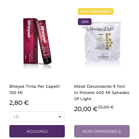
NON DISPONIBILE
-20%
Bheysè Tinta Per Capelli
Kléral Decolorante 9 Toni
100 Ml
In Polvere 400 Ml Sahades
Of Light
2,80 €
25,00 €
20,00 €
AGGIUNGI
NON DISPONIBILE