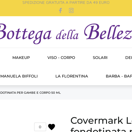
SPEDIZIONE GRATUITA A PARTIRE DA 49 EURO
MAKEUP
VISO - CORPO
SOLARI
DE
MANUELA BIFFOLI
LA FLORENTINA
BARBA - BAF
DOTINATA PER GAMBE E CORPO 50 ML
Covermark L
favorite
0
fondotinata