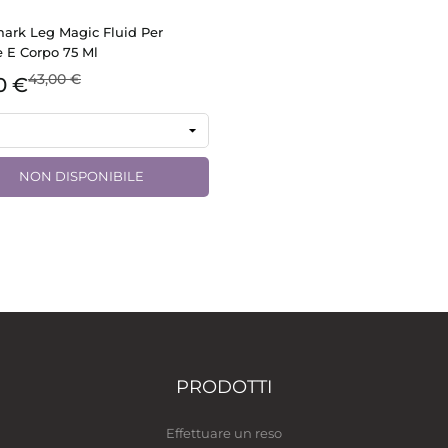
ark Leg Magic Fluid Per
E Corpo 75 Ml
43,00 €
0 €
NON DISPONIBILE
PRODOTTI
Effettuare un reso