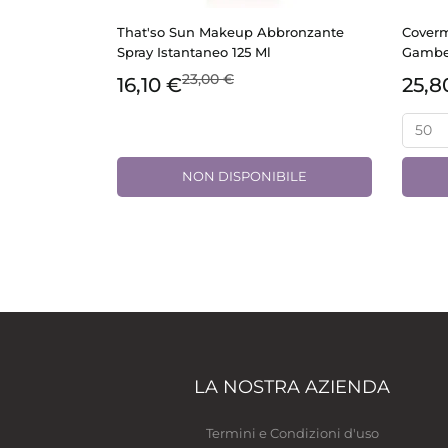
That'so Sun Makeup Abbronzante
Coverm
Spray Istantaneo 125 Ml
Gambe 
23,00 €
16,10 €
25,8
NON DISPONIBILE
LA NOSTRA AZIENDA
Termini e Condizioni d'uso