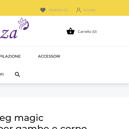
Wishlist (
0
)
Accedi

Carrello (0)
PILAZIONE
ACCESSORI

FI
eg magic
 per gambe e corpo