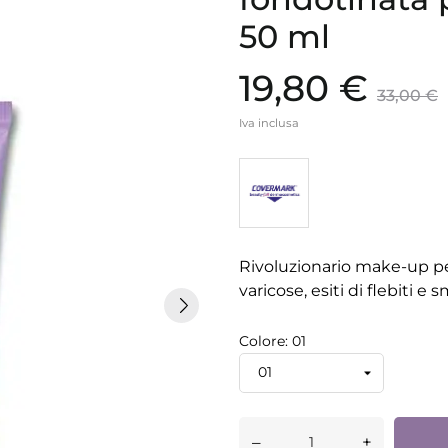
50 ml
19,80 €
33,00 €
Iva inclusa
Rivoluzionario make-up pe
varicose, esiti di flebiti e 
Colore: 01
–
+