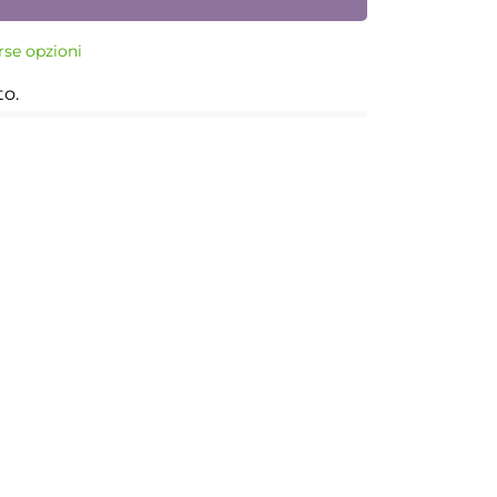
rse opzioni
to.