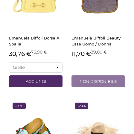
Emanuela Biffoli Borsa A
Emanuela Biffoli Beauty
Spalla
Case Uomo / Donna
76,90 €
39,00 €
30,76 €
11,70 €
AGGIUNGI
NON DISPONIBILE
-50%
-20%