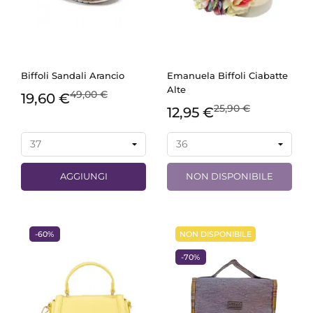
Biffoli Sandali Arancio
Emanuela Biffoli Ciabatte
Alte
49,00 €
19,60 €
25,90 €
12,95 €
AGGIUNGI
NON DISPONIBILE
-60%
NON DISPONIBILE
-70%