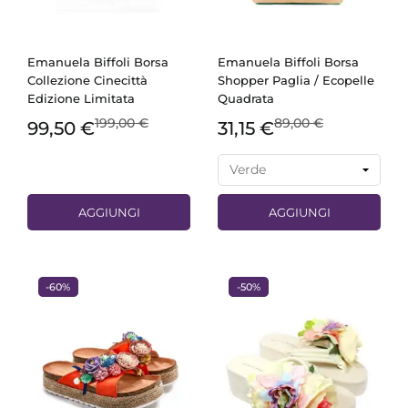
Emanuela Biffoli Borsa
Emanuela Biffoli Borsa
Collezione Cinecittà
Shopper Paglia / Ecopelle
Edizione Limitata
Quadrata
199,00 €
89,00 €
99,50 €
31,15 €
AGGIUNGI
AGGIUNGI
-60%
-50%