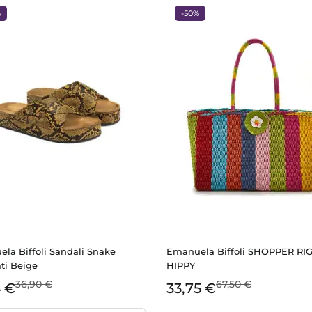
%
-50%
la Biffoli Sandali Snake
Emanuela Biffoli SHOPPER RI
ti Beige
HIPPY
36,90 €
67,50 €
4 €
33,75 €