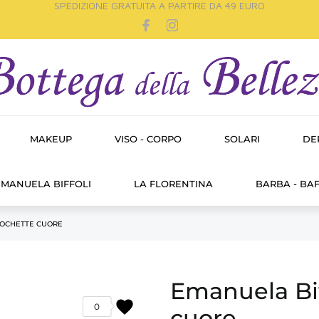
SPEDIZIONE GRATUITA A PARTIRE DA 49 EURO
MAKEUP
VISO - CORPO
SOLARI
DE
MANUELA BIFFOLI
LA FLORENTINA
BARBA - BAF
POCHETTE CUORE
Emanuela Bif
favorite
0
cuore