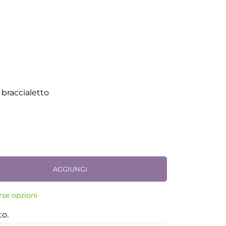
braccialetto
AGGIUNGI
rse opzioni
to.