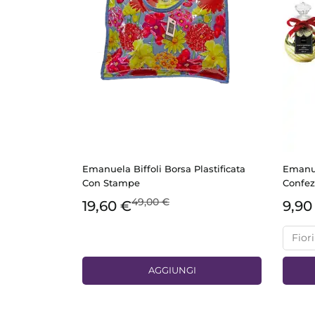
Emanuela Biffoli Borsa Plastificata
Emanue
Con Stampe
Confez
49,00 €
19,60 €
9,90
AGGIUNGI
ANTEPRIMA