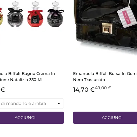
la Biffoli Bagno Crema In
Emanuela Biffoli Borsa In Go
ione Natalizia 350 Ml
Nero Traslucido
49,00 €
 €
14,70 €
AGGIUNGI
AGGIUNGI
ANTEPRIMA
ANTEPRIMA