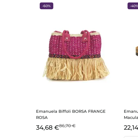
-60%
-40
Emanuela Biffoli BORSA FRANGE
Emanue
ROSA
Macula
86,70 €
34,68 €
22,1