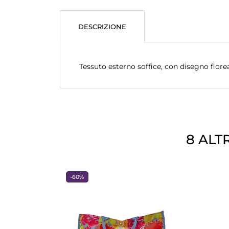
DESCRIZIONE
Tessuto esterno soffice, con disegno florea
8 ALT
ANTEPRIMA
-60%