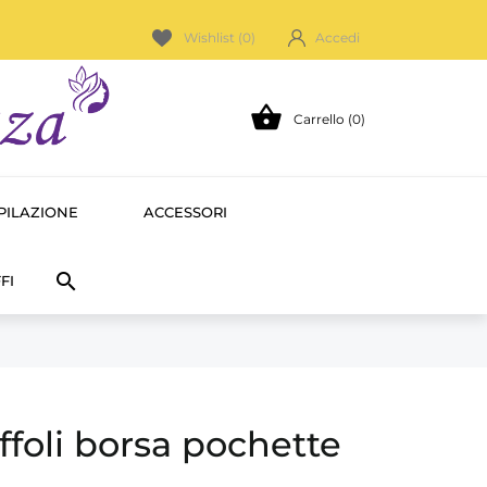
Wishlist (
0
)
Accedi

Carrello (0)
PILAZIONE
ACCESSORI

FI
foli borsa pochette