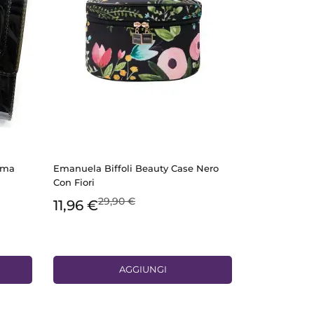
mma
Emanuela Biffoli Beauty Case Nero
Con Fiori
29,90 €
11,96 €
AGGIUNGI
ANTEPRIMA