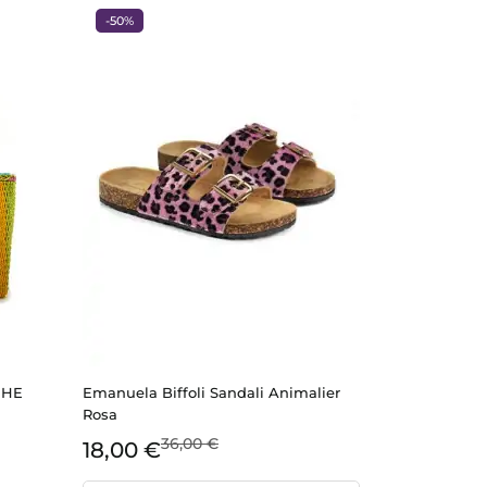
-50%
GHE
Emanuela Biffoli Sandali Animalier
Rosa
36,00 €
18,00 €