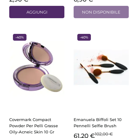
AGGIUNGI
NON DISPONIBILE
-40%
-40%
Covermark Compact
Emanuela Biffoli Set 10
Powder Per Pelli Grasse
Pennelli Selfie Brush
Oily-Acneic Skin 10 Gr
102,00 €
61,20 €