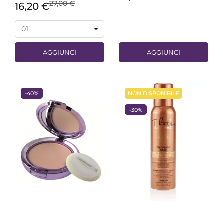
27,00 €
16,20 €
AGGIUNGI
AGGIUNGI
-40%
NON DISPONIBILE
-30%