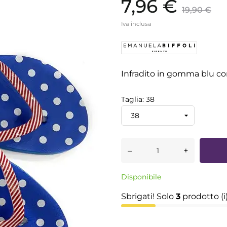
7,96 €
19,90 €
Iva inclusa
Infradito in gomma blu co
Taglia: 38
–
+
Disponibile
Sbrigati! Solo
3
prodotto (i