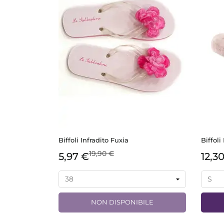
Biffoli Infradito Fuxia
Biffoli
19,90 €
5,97 €
12,3
NON DISPONIBILE
ANTEPRIMA