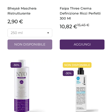
Bheysè Maschera
Faipa Three Crema
Ristrutturante
Definizione Ricci Perfetti
300 Ml
2,90 €
15,45 €
10,82 €
NON DISPONIBILE
AGGIUNGI
-30%
NON DISPONIBILE
-30%