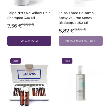
Faipa NYO No Yellow Hair
Faipa Three Balsamo
Shampoo 300 Ml
Spray Volume Senza
Risciacquo 250 Ml
10,80 €
7,56 €
12,60 €
8,82 €
AGGIUNGI
NON DISPONIBILE
-30%
-30%