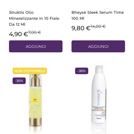
Struktis Olio
Bheysè Sleek Serum Time
Mineralizzante In 10 Fiale
100 Ml
Da 12 Ml
14,00 €
9,80 €
7,00 €
4,90 €
AGGIUNGI
AGGIUNGI
NON DISPONIBILE
-30%
-30%