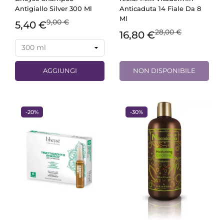
Antigiallo Silver 300 Ml
Anticaduta 14 Fiale Da 8
Ml
9,00 €
5,40 €
28,00 €
16,80 €
AGGIUNGI
NON DISPONIBILE
-20%
-30%