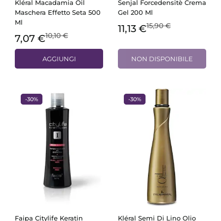
Kléral Macadamia Oil
Senjal Forcedensitè Crema
Maschera Effetto Seta 500
Gel 200 Ml
Ml
15,90 €
11,13 €
10,10 €
7,07 €
AGGIUNGI
NON DISPONIBILE
-30%
-30%
Faipa Citylife Keratin
Kléral Semi Di Lino Olio