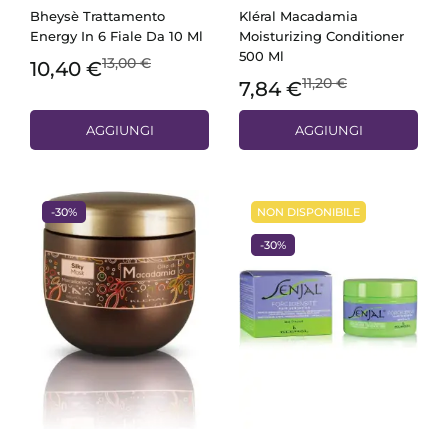
Bheysè Trattamento
Kléral Macadamia
Energy In 6 Fiale Da 10 Ml
Moisturizing Conditioner
500 Ml
13,00 €
10,40 €
11,20 €
7,84 €
AGGIUNGI
AGGIUNGI
-30%
NON DISPONIBILE
-30%