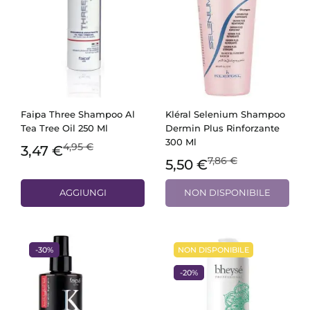
Faipa Three Shampoo Al
Kléral Selenium Shampoo
Tea Tree Oil 250 Ml
Dermin Plus Rinforzante
300 Ml
4,95 €
3,47 €
7,86 €
5,50 €
AGGIUNGI
NON DISPONIBILE
-30%
NON DISPONIBILE
-20%