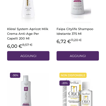
Klèral System Apricot Milk
Faipa Citylife Shampoo
Crema Anti-Age Per
Idratante 375 Ml
Capelli 200 Ml
11,20 €
6,72 €
8,57 €
6,00 €
AGGIUNGI
AGGIUNGI
-30%
NON DISPONIBILE
-20%