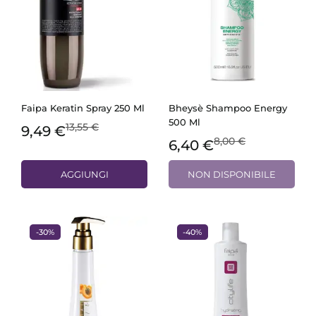
Faipa Keratin Spray 250 Ml
Bheysè Shampoo Energy
500 Ml
13,55 €
9,49 €
8,00 €
6,40 €
AGGIUNGI
NON DISPONIBILE
-30%
-40%