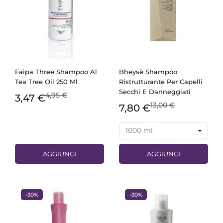
Faipa Three Shampoo Al
Bheysè Shampoo
Tea Tree Oil 250 Ml
Ristrutturante Per Capelli
Secchi E Danneggiati
4,95 €
3,47 €
13,00 €
7,80 €
AGGIUNGI
AGGIUNGI
-30%
-30%