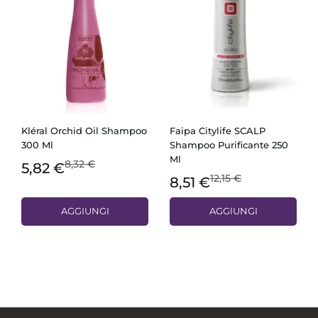
Kléral Orchid Oil Shampoo
Faipa Citylife SCALP
300 Ml
Shampoo Purificante 250
Ml
8,32 €
5,82 €
12,15 €
8,51 €
AGGIUNGI
AGGIUNGI