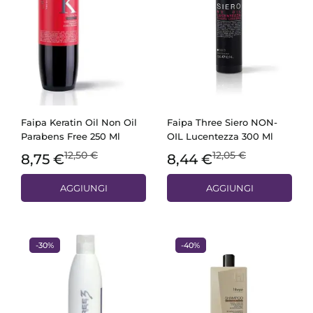
Faipa Keratin Oil Non Oil
Faipa Three Siero NON-
Parabens Free 250 Ml
OIL Lucentezza 300 Ml
12,50 €
12,05 €
8,75 €
8,44 €
AGGIUNGI
AGGIUNGI
-30%
-40%