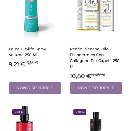
Faipa Citylife Spray
Renèe Blanche Olio
Volume 250 Ml
Fisiodermico Con
Collagene Per Capelli 250
13,15 €
9,21 €
Ml
13,50 €
10,80 €
NON DISPONIBILE
NON DISPONIBILE
-30%
-30%